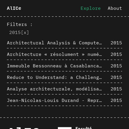
Explore
About
AlICe
Filters :
2015
[x]
Architectural Analysis & Computer Process III
2015
Architecture « résolument » numérique : Paradigm Shift vs. paradigme albertien ?
2015
Immeuble Bessonneau à Casablanca - Hypothèse de restitution de l’état originel
2015
Reduce to Understand: a Challenge for Analysis and Three-dimensional Documentation of Architecture
2015
Analyse architecturale, modélisation 3D et narration filmique : un regard original sur quelques objets corbuséens
2015
Jean-Nicolas-Louis Durand - Representation as Instrument
2015