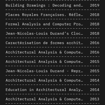
Building Drawings : Decoding and Recoding the Graphic Projection Algorithm in Architectural Representation
2019
Places Royales Françaises. Réflexion d’une logique d’édification à travers une corrélation entre une analyse sémantique et un signal géométrique
2018
Formal Analysis and Computer Process - Medley I/II
2018
Jean-Nicolas-Louis Durand’s Clockwork
2018
Caractérisation de formes architecturales. Une approche expérimentale intégrant complexité et intelligibilité des représentations numériques
2016
Architectural Analysis & Computer Process IV
2016
Architectural Analysis & Computer Process III
2015
Jean-Nicolas-Louis Durand - Representation as Instrument
2015
Architectural Analysis & Computer Process II
2014
Education in Architectural Analysis through Hybrid Graphic Means: a Setup for Critical Thinking
2014
Architectural Analysis & Computer Process I
2013