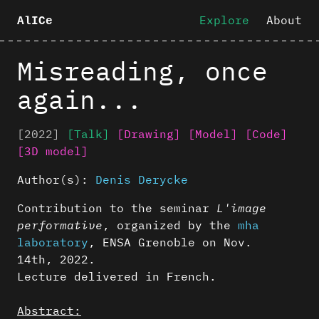
Explore
About
AlICe
Misreading, once
again...
[2022]
[Talk]
[Drawing]
[Model]
[Code]
[3D model]
Author(s):
Denis Derycke
Contribution to the seminar
L'image
performative
, organized by the
mha
laboratory
, ENSA Grenoble on Nov.
14th, 2022.
Lecture delivered in French.
Abstract: