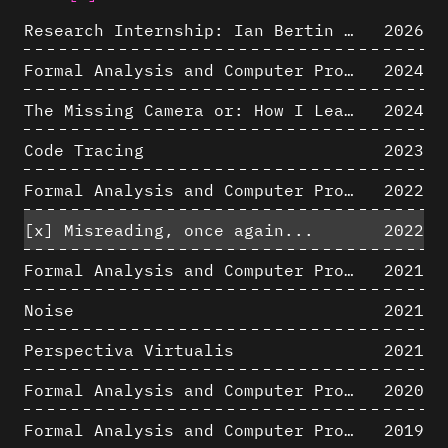
Research Internship: Ian Bertin (IMT Mines Alès)
2026
Formal Analysis and Computer Process - Algorithmic Music III/III
2024
The Missing Camera or: How I Learned to Stop Worrying and Love Oblique Projection
2024
Code Tracing
2023
Formal Analysis and Computer Process - Algorithmic Music II/III
2022
[x]
Misreading, once again...
2022
Formal Analysis and Computer Process - Algorithmic Music I/III
2021
Noise
2021
Perspectiva Virtualis
2021
Formal Analysis and Computer Process - The Algorists
2020
Formal Analysis and Computer Process - Medley II/II
2019