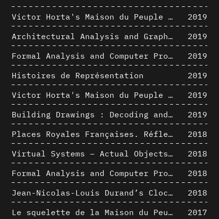
Victor Horta's Maison du Peuple 3D restitution hypothesis
2019
Architectural Analysis and Graphic Representation - Morphosis in the 1980s
2019
Formal Analysis and Computer Process - Medley II/II
2019
Histoires de Représentation
2019
Victor Horta's Maison du Peuple 3D restitution hypothesis
2019
Building Drawings : Decoding and Recoding the Graphic Projection Algorithm in Architectural Representation
2019
Places Royales Françaises. Réflexion d’une logique d’édification à travers une corrélation entre une analyse sémantique et un signal géométrique
2018
Virtual Systems – Actual Objects: Rendition of Morphosis ' Compositional Principles in the mid 1980s
2018
Formal Analysis and Computer Process - Medley I/II
2018
Jean-Nicolas-Louis Durand’s Clockwork
2018
Le squelette de la Maison du Peuple : hypothèse de restitution 3D
2017