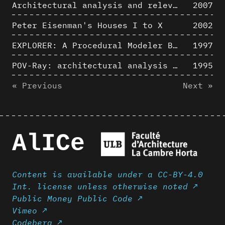
Architectural analysis and relevance of digital representation techniques - An educational experiment
2007
Peter Eisenman's Houses I to X
2002
EXPLORER: A Procedural Modeler Based on Architectural Knowledge
1997
POV-Ray: architectural analysis and computer rendering
1995
« Previous
Next »
AlICe
Content is available under a CC-BY-4.0
Int. license unless otherwise noted ↗
Public Money Public Code ↗
Vimeo ↗
Codeberg ↗