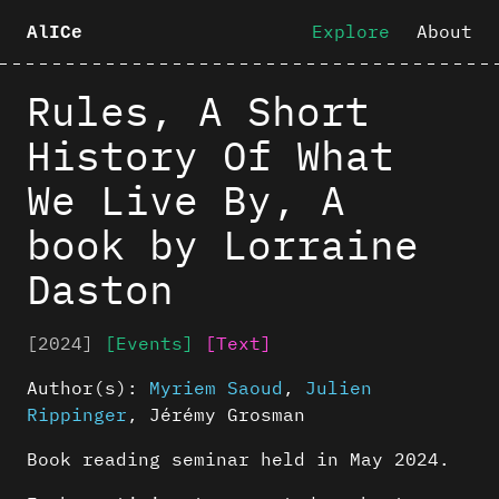
Explore
About
AlICe
Rules, A Short
History Of What
We Live By, A
book by Lorraine
Daston
[2024]
[Events]
[Text]
Author(s):
Myriem Saoud
,
Julien
Rippinger
,
Jérémy Grosman
Book reading seminar held in May 2024.