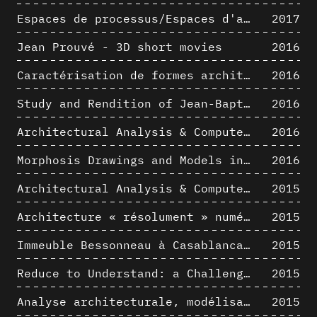
Espaces de processus/Espaces d'analyse. Description graphique de mécanismes géométriques compositionnels et représentationnels. Los Angeles dans les années 1980 : morceaux choisis
2017
Jean Prouvé - 3D short movies
2016
Caractérisation de formes architecturales. Une approche expérimentale intégrant complexité et intelligibilité des représentations numériques
2016
Study and Rendition of Jean-Baptiste Hourlier's projection drawings
2016
Architectural Analysis & Computer Process IV
2016
Morphosis Drawings and Models in the Mid 1980s: Graphic Description of Graphic Thinking
2016
Architectural Analysis & Computer Process III
2015
Architecture « résolument » numérique : Paradigm Shift vs. paradigme albertien ?
2015
Immeuble Bessonneau à Casablanca - Hypothèse de restitution de l’état originel
2015
Reduce to Understand: a Challenge for Analysis and Three-dimensional Documentation of Architecture
2015
Analyse architecturale, modélisation 3D et narration filmique : un regard original sur quelques objets corbuséens
2015