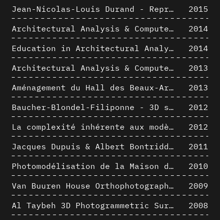
Jean-Nicolas-Louis Durand - Representation as Instrument
2015
Architectural Analysis & Computer Process II
2014
Education in Architectural Analysis through Hybrid Graphic Means: a Setup for Critical Thinking
2014
Architectural Analysis & Computer Process I
2013
Aménagement du Hall des Beaux-Arts par Lucien-Jacques Baucher
2013
Baucher-Blondel-Filiponne - 3D short movies
2012
La complexité inhérente aux modèles numériques et le paradigme de la représentation architecturale - Brèves considérations sur les pratiques contemporaines
2012
Jacques Dupuis & Albert Bontridder - 3D short movies
2011
Photomodélisation de la Maison de Verre de Paul-Amaury Michel
2010
Van Buuren House Orthophotographic Survey
2009
Al Taybeh 3D Photogrammetric Survey
2008