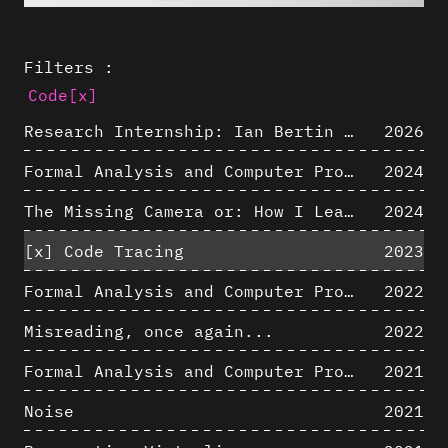
Filters :
Code
[x]
Research Internship: Ian Bertin (IMT Mines Alès)
2026
Formal Analysis and Computer Process - Algorithmic Music III/III
2024
The Missing Camera or: How I Learned to Stop Worrying and Love Oblique Projection
2024
[x]
Code Tracing
2023
Formal Analysis and Computer Process - Algorithmic Music II/III
2022
Misreading, once again...
2022
Formal Analysis and Computer Process - Algorithmic Music I/III
2021
Noise
2021