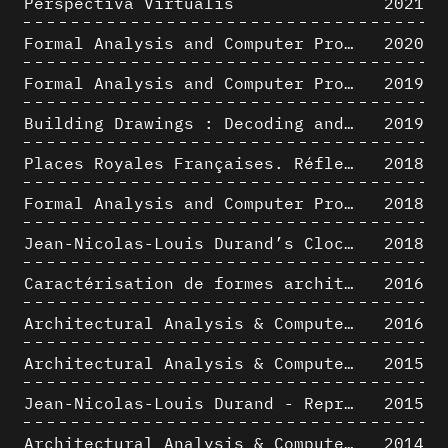
Perspectiva Virtualis
2021
Formal Analysis and Computer Process - The Algorists
2020
Formal Analysis and Computer Process - Medley II/II
2019
Building Drawings : Decoding and Recoding the Graphic Projection Algorithm in Architectural Representation
2019
Places Royales Françaises. Réflexion d’une logique d’édification à travers une corrélation entre une analyse sémantique et un signal géométrique
2018
Formal Analysis and Computer Process - Medley I/II
2018
Jean-Nicolas-Louis Durand’s Clockwork
2018
Caractérisation de formes architecturales. Une approche expérimentale intégrant complexité et intelligibilité des représentations numériques
2016
Architectural Analysis & Computer Process IV
2016
Architectural Analysis & Computer Process III
2015
Jean-Nicolas-Louis Durand - Representation as Instrument
2015
Architectural Analysis & Computer Process II
2014