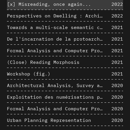
[x]
Misreading, once again...
2022
Perspectives on Dwelling : Architectural Anthropologies of Home
2022
Towards a multi-scale semantic characterization of the built heritage
2021
De l'incarnation de la protoarchitecture
2021
Formal Analysis and Computer Process - Algorithmic Music I/III
2021
(Close) Reading Morphosis
2021
Workshop (fig.)
2021
Architectural Analysis, Survey and Documentation of Built Heritage
2020
Exploitation des numérisations pour l'analyse urbaine en contexte archéologique
2020
Formal Analysis and Computer Process - The Algorists
2020
Urban Planning Representation
2020