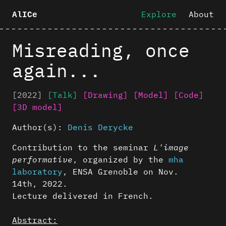
Explore
About
AlICe
Misreading, once
again...
[2022]
[Talk]
[Drawing]
[Model]
[Code]
[3D model]
Author(s):
Denis Derycke
Contribution to the seminar
L'image
performative
, organized by the
mha
laboratory
, ENSA Grenoble on Nov.
14th, 2022.
Lecture delivered in French.
Abstract: