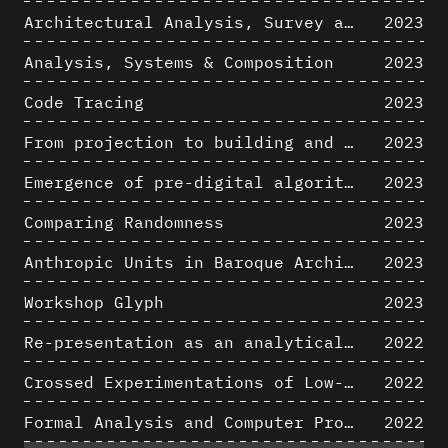
Architectural Analysis, Survey and Documentation of Built Heritage
2023
Analysis, Systems & Composition
2023
Code Tracing
2023
From projection to building and vice versa
2023
Emergence of pre-digital algorithmic design
2023
Comparing Randomness
2023
Anthropic Units in Baroque Architecture, the Gallery of the Palazzo Spada and the Roman Palm
2023
Workshop Glyph
2023
Re-presentation as an analytical tool in Baroque Architecture
2022
Crossed Experimentations of Low-Altitude Surveys For The Detection Of Buried Structures
2022
Formal Analysis and Computer Process - Algorithmic Music II/III
2022