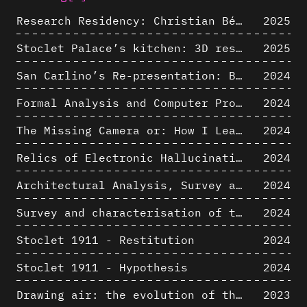
Research Residency: Christian Bélanger (ULaval)
2025
Stoclet Palace’s kitchen: 3D restitution hypothesis (1911)
2025
San Carlino’s Re-presentation: Between The Geometric Lines, the Blurry Space of the Architectural Project.
2024
Formal Analysis and Computer Process - Algorithmic Music III/III
2024
The Missing Camera or: How I Learned to Stop Worrying and Love Oblique Projection
2024
Relics of Electronic Hallucinations. Gazing at Early Computational Fluid Dynamics Drawings from Los Alamos Nuclear Research Center
2024
Architectural Analysis, Survey and Documentation of Built Heritage
2024
Survey and characterisation of the archaeological landscape of Lovo
2024
Stoclet 1911 - Restitution
2024
Stoclet 1911 - Hypothesis
2024
Drawing air: the evolution of the representation of air in architectural drawing from the industrial revolution to the present
2023