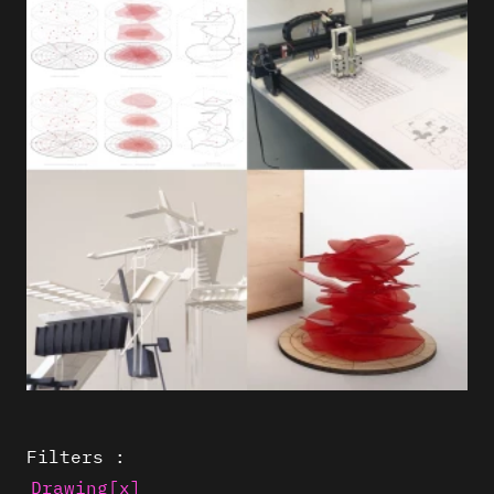
Filters :
Drawing
[x]