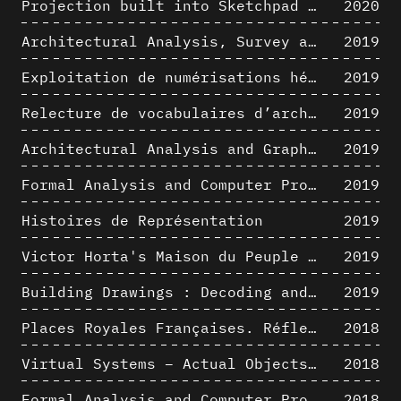
Projection built into Sketchpad III: origin of a critical field in computer graphics
2020
Architectural Analysis, Survey and Documentation of Built Heritage
2019
Exploitation de numérisations hétérogènes pour la représentation et l'analyse d'un site archéologique de grande échelle : Pachacamac 1532
2019
Relecture de vocabulaires d’architecture : apport de la complexité des représentations numériques dans la caractérisation de formes architecturales
2019
Architectural Analysis and Graphic Representation - Morphosis in the 1980s
2019
Formal Analysis and Computer Process - Medley II/II
2019
Histoires de Représentation
2019
Victor Horta's Maison du Peuple 3D restitution hypothesis
2019
Building Drawings : Decoding and Recoding the Graphic Projection Algorithm in Architectural Representation
2019
Places Royales Françaises. Réflexion d’une logique d’édification à travers une corrélation entre une analyse sémantique et un signal géométrique
2018
Virtual Systems – Actual Objects: Rendition of Morphosis ' Compositional Principles in the mid 1980s
2018
Formal Analysis and Computer Process - Medley I/II
2018