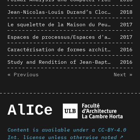
Jean-Nicolas-Louis Durand’s Clockwork
2018
Le squelette de la Maison du Peuple : hypothèse de restitution 3D
2017
Espaces de processus/Espaces d'analyse. Description graphique de mécanismes géométriques compositionnels et représentationnels. Los Angeles dans les années 1980 : morceaux choisis
2017
Caractérisation de formes architecturales. Une approche expérimentale intégrant complexité et intelligibilité des représentations numériques
2016
Study and Rendition of Jean-Baptiste Hourlier's projection drawings
2016
« Previous
Next »
AlICe
Content is available under a CC-BY-4.0
Int. license unless otherwise noted ↗